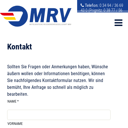
Telefon:
0 34 94 / 36 69
43 0 (Prignitz: 0 38 77 / 56
72 50 2)
E-Mail:
info@mrv-
gmbh.de
Kontakt
Sollten Sie Fragen oder Anmerkungen haben, Wünsche
äußern wollen oder Informationen benötigen, können
Sie nachfolgendes Kontaktformular nutzen. Wir sind
bemüht, Ihre Anfrage so schnell als möglich zu
bearbeiten.
NAME
*
VORNAME